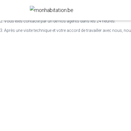
Comment obtenir des devis ?
1. Encodez vos informations ci-dessous et appuyez sur envoyer.
2. Vous êtes contacté par un de nos agents dans les 24 heures.
3. Après une visite technique et votre accord de travailler avec nous, nou