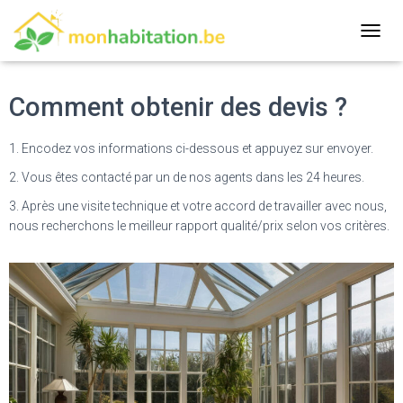
T
O
G
G
Comment obtenir des devis ?
L
E
N
1. Encodez vos informations ci-dessous et appuyez sur envoyer.
A
2. Vous êtes contacté par un de nos agents dans les 24 heures.
V
I
3. Après une visite technique et votre accord de travailler avec nous,
G
nous recherchons le meilleur rapport qualité/prix selon vos critères.
A
T
I
O
N